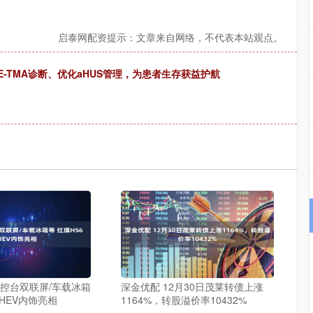
启泰网配资提示：文章来自网络，不代表本站观点。
SLE-TMA诊断、优化aHUS管理，为患者生存获益护航
中控台双联屏/车载冰箱
深金优配 12月30日茂莱转债上涨
PHEV内饰亮相
1164%，转股溢价率10432%