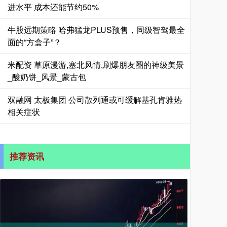
进水平 成本还能节约50%
牛股远期策略 哈弗猛龙PLUS预售，同级智驾最全
面的“方盒子”？
米配资 草原漫游,塞北风情,刷爆朋友圈的神级美景
_酸奶饼_风景_蒙古包
双融网 太极集团 公司散列通或可缓解基孔肯雅热
相关症状
推荐资讯