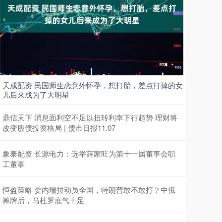
天成配资 民国师生恋意外怀孕，想打胎，差点打掉的女
儿后来成为了大明星
鼎信天下 消息面利空不足以扭转利率下行趋势 理财将
改变股债投资格局 | 债市日报11.07
象泰配资 长源电力：选举薛家旺为第十一届董事会职
工董事
恒盈策略 委内瑞拉动员全国，特朗普敢不敢打？中俄
摊牌后，马杜罗底气十足