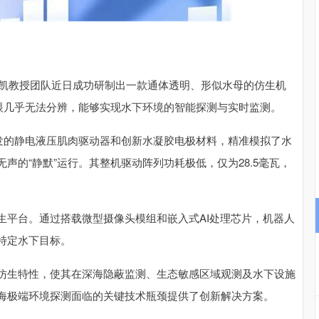
深证成指
14110.12
57%
-34.08
-0.24%
陶凯教授团队近日成功研制出一款通体透明、形似水母的仿生机
肉眼几乎无法分辨，能够实现水下环境的智能探测与实时监测。
研发的静电液压肌肉驱动器和创新水凝胶电极材料，精准模拟了水
声的“静默”运行。其整机驱动阵列功耗极低，仅为28.5毫瓦，
生平台。通过搭载微型摄像头模组和嵌入式AI处理芯片，机器人
特定水下目标。
仿生特性，使其在深海隐蔽监测、生态敏感区域观测及水下设施
海极端环境探测面临的关键技术瓶颈提供了创新解决方案。