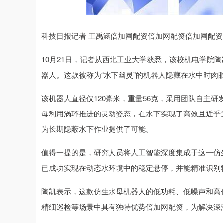
上证指数
3900.35
00
-0.01%
21.92
0.
科技日报记者 王禹涵倍加网配资倍加网配资倍加网配资
10月21日，记者从西北工业大学获悉，该校机电学院
器人。这款被称为“水下幽灵”的机器人隐藏在水中时
该机器人直径仅120毫米，重量56克，采用团队自主
母利用涡环推进的灵动姿态，在水下实现了高效且近乎无
为长期隐蔽水下作业提供了可能。
值得一提的是，研究人员将人工智能深度集成于这一仿
已成功实现在动态水环境中的稳定悬停，并能精准识别
陶凯表示，这款仿生水母机器人的低功耗、低噪声和高
精细巡检等场景中具有独特优势倍加网配资，为解决深