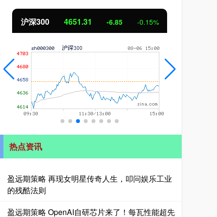
沪深300
4651.31
北
-6.85
-0.15%
热点资讯
盈远期策略 再现女明星传奇人生，叩问娱乐工业
的残酷法则
盈远期策略 OpenAI自研芯片来了！每瓦性能超先