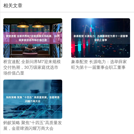
相关文章
桥宜速配 全新问界M7迎来规模
象泰配资 长源电力：选举薛家
交付热潮，30万级家庭优选市
旺为第十一届董事会职工董事
场价值凸显
蚂蚁策略 聚焦“十四五”高质量发
展，金星啤酒闪耀万商大会