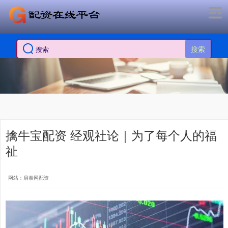
搜索
擒牛宝配资 经观社论｜为了每个人的福
祉
网站：启泰网配资