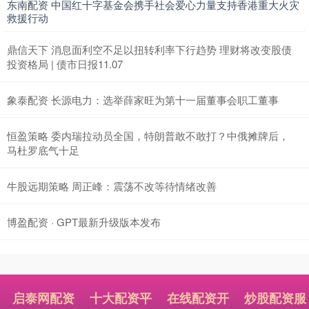
东南配资 中国红十字基金会携手社会爱心力量支持香港重大火灾
救援行动
鼎信天下 消息面利空不足以扭转利率下行趋势 理财将改变股债
投资格局 | 债市日报11.07
象泰配资 长源电力：选举薛家旺为第十一届董事会职工董事
恒盈策略 委内瑞拉动员全国，特朗普敢不敢打？中俄摊牌后，
马杜罗底气十足
牛股远期策略 周正峰：震荡不改等待情绪改善
博盈配资 · GPT最新升级版本发布
启泰网配资
十大配资平
在线配资开
炒股配资服