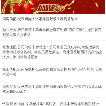
国客信配 突发通知！张家界荒野求生赛提前结束
鼎红金投 极目锐评丨高市早苗愚蠢言论遭“四面打脸”，撤回妄言
赶紧道歉方是正途
旺发速配 公司问答丨智明达：公司目前已成功参与商业运载火
箭发动机综合控制、商业卫星数据链、商业卫星地面站的高性能
计算、路由管控等配套
嘉汇优配交易 多线扩张业务面临信任危机 哈啰“电动车智能化”叙
事受考验
海会配资 女子崩溃！如厕遭男同事两次偷拍，报警维权反&quot;
被离职&quot;？
忆速配 AI加持“义乌老板娘” 高时效、低成本智能体重构贸易“出