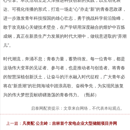
达、可视化传播的形式，打造一场走“心”亦走“新”的青春思政课，
进一步激发青年科技报国的雄心壮志，勇于挑战科学前沿险峰，
敢于攻克核心关键技术壁垒，在产学研用深度融合的熔炉中百炼
成钢，真正在新质生产力发展的时代大潮中，做锐意进取的“弄潮
儿”。
时代潮流，奔涌不息；青春力量，蓄势待发。每一位青年，都是
这场伟大变革的见证者、参与者，也是推动者与创造者。将青春
的智慧深植创新沃土，让奋斗的汗水融入时代征程，广大青年必
将在“新质潮”的壮阔海域中踏浪高歌、奋楫争先，为实现民族复
兴的伟大梦想贡献磅礴激荡的青春伟力。（甄郝）
启泰网配资提示：文章来自网络，不代表本站观点。
上一篇：
凡资配 公主岭：吉林首个发电企业大型储能项目并网