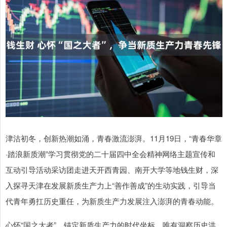
津沽初冬，创新热潮如涌，青春激流澎湃。11月19日，“青春华章
·踏浪新质潮”学习贯彻党的二十届四中全会精神网络主题宣传和
互动引导活动采访团走进天开西青园、南开大学等地钱生财，深
入探寻天津在发展新质生产力上“善作善成”的生动实践，引导当
代青年勇扛历史重任，为新质生产力发展注入澎湃的青春动能。
心怀“国之大者”，锚定新质生产力的时代坐标。唯有洞察历史洪