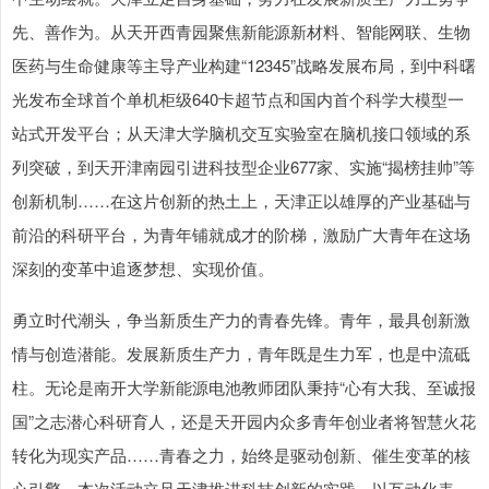
先、善作为。从天开西青园聚焦新能源新材料、智能网联、生物
医药与生命健康等主导产业构建“12345”战略发展布局，到中科曙
光发布全球首个单机柜级640卡超节点和国内首个科学大模型一
站式开发平台；从天津大学脑机交互实验室在脑机接口领域的系
列突破，到天开津南园引进科技型企业677家、实施“揭榜挂帅”等
创新机制……在这片创新的热土上，天津正以雄厚的产业基础与
前沿的科研平台，为青年铺就成才的阶梯，激励广大青年在这场
深刻的变革中追逐梦想、实现价值。
勇立时代潮头，争当新质生产力的青春先锋。青年，最具创新激
情与创造潜能。发展新质生产力，青年既是生力军，也是中流砥
柱。无论是南开大学新能源电池教师团队秉持“心有大我、至诚报
国”之志潜心科研育人，还是天开园内众多青年创业者将智慧火花
转化为现实产品……青春之力，始终是驱动创新、催生变革的核
心引擎。本次活动立足天津推进科技创新的实践，以互动化表