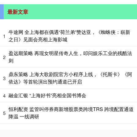
最新文章
牛途网 全上海都在偶遇“荷兰弟”赞达亚，《蜘蛛侠：崭新
1
之日》见面会亮相上海影城
盈远期策略 再现女明星传奇人生，叩问娱乐工业的残酷法
2
则
鼎东策略 上海大歌剧院官方小程序上线，《托斯卡》《阿
3
依达》等首轮演出预约通道已开启
融金汇银 “上海好书”亮相全国书博会
4
恒利配资 监管叫停券商新增股票类跨境TRS 跨境配置通道
5
降温 一线调研