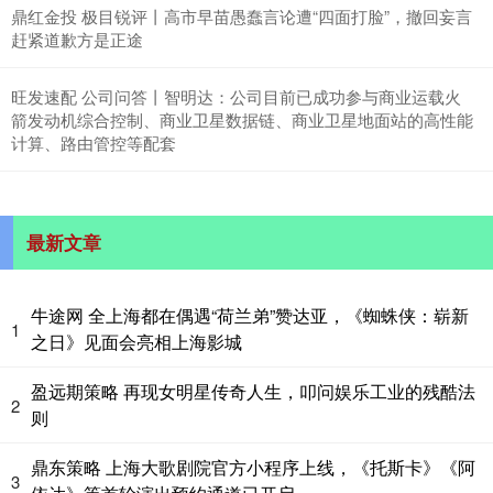
鼎红金投 极目锐评丨高市早苗愚蠢言论遭“四面打脸”，撤回妄言
赶紧道歉方是正途
旺发速配 公司问答丨智明达：公司目前已成功参与商业运载火
箭发动机综合控制、商业卫星数据链、商业卫星地面站的高性能
计算、路由管控等配套
最新文章
牛途网 全上海都在偶遇“荷兰弟”赞达亚，《蜘蛛侠：崭新
1
之日》见面会亮相上海影城
盈远期策略 再现女明星传奇人生，叩问娱乐工业的残酷法
2
则
鼎东策略 上海大歌剧院官方小程序上线，《托斯卡》《阿
3