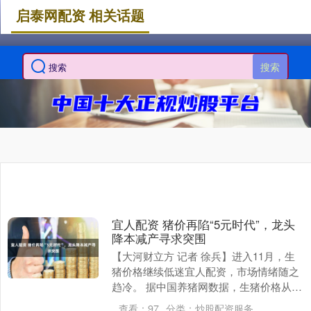
启泰网配资 相关话题
搜索
宜人配资 猪价再陷“5元时代”，龙头
降本减产寻求突围
【大河财立方 记者 徐兵】进入11月，生
猪价格继续低迷宜人配资，市场情绪随之
趋冷。 据中国养猪网数据，生猪价格从今
年1月份的8.3元/斤左右一路下降至10月中
查看：
97
分类：
炒股配资服务