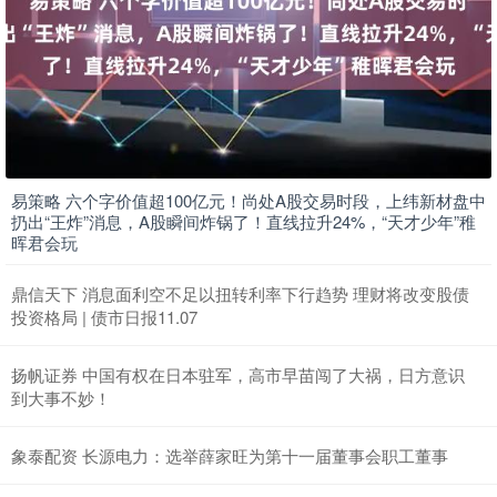
易策略 六个字价值超100亿元！尚处A股交易时段，上纬新材盘中
扔出“王炸”消息，A股瞬间炸锅了！直线拉升24%，“天才少年”稚
晖君会玩
鼎信天下 消息面利空不足以扭转利率下行趋势 理财将改变股债
投资格局 | 债市日报11.07
扬帆证券 中国有权在日本驻军，高市早苗闯了大祸，日方意识
到大事不妙！
象泰配资 长源电力：选举薛家旺为第十一届董事会职工董事