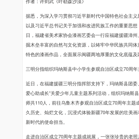
作者：许剑武《叶勒森沙漠》
据悉，为深入学习贯彻习近平新时代中国特色社会主义
以及习近平总书记关于加强和改进民族工作的重要思想，完
日，福建省美术家协会漆画艺委会一行应福建援疆漳州
掘木垒丰富的自然与文化资源，以铸牢中华民族共同体
特色的漆画作品，全面展示闽疆两地厚重的文化底蕴及
三明分指组织玛纳斯县中小学生参观自治区成立70周年
近日，在福建援疆三明分指挥部支持下，玛纳斯县团委、
爱心助成长”关爱少年儿童主题系列活动，组织玛纳斯县
师共110人，前往乌鲁木齐参观自治区成立70周年主
久历史、灿烂文化，沉浸式体验新疆70年发展的壮美
新时代的使命担当。
走进自治区成立70周年主题成就展，一张张珍贵的老