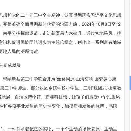
思想和党的二十届三中全会精神，认真贯彻落实习近平文化思想
整准确全面贯彻新时代党的治疆方略，2024年10月8日至12
、南平分指挥部邀请，走进新疆昌吉木垒县，通过实地采风，挖
意识和促进民族团结进步为主题倍操盘，创作出一系列富有地域
两地人民的深厚情谊。
主题成就展
玛纳斯县第三中学联合开展“丝路同源·山海交响 圆梦微心愿
第三中学师生、部分牧区乡镇学校小学生、三明“组团式”援疆教
题成就展、自治区博物馆、新疆科技馆，让孩子们感受中华民族悠
画卷和各项事业发生的历史性变化，触摸新疆发展的脉搏，感悟
照片、一件件承载记忆的实物、一个个生动的场景复原，生动呈