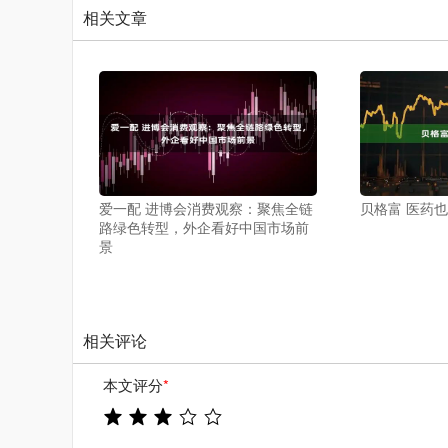
相关文章
爱一配 进博会消费观察：聚焦全链
贝格富 医药
路绿色转型，外企看好中国市场前
景
相关评论
本文评分
*