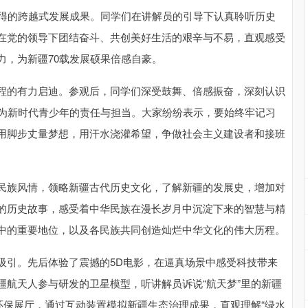
取得的跨越式发展成果。同学们在讲解员的引导下认真聆听历史
在党的领导下团结奋斗、共创美好生活的艰辛与不易，直观感受
力，为新疆70载发展硕果倍感自豪。
程的有力启迪。参观后，同学们深受鼓舞、倍感振奋，深刻认识
作为新时代青少年的责任与担当。大家纷纷表示，要始终牢记习
用脚步丈量梦想，用汗水浇灌希望，争做社会主义建设者和接班
民族风情，领略新疆古代历史文化，了解新疆的发展史，增加对
的历史故事，感受着中华民族在漫长岁月中沉淀下来的智慧与精
中的重要地位，以及各民族共同创造灿烂中华文化的伟大历程。
吸引。先后体验了震撼的5D电影，在逼真场景中感受科技带来
疆航天人参与研发的卫星模型，听讲解员诉说“航天梦”里的新疆
环保展厅，通过互动装置模拟新疆生态治理成果，直观理解“绿水