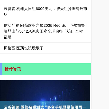
云资管 机器人日租6000美元，擎天租抢滩海外市
场
信弘配资 问鼎欧亚之极2025 Red Bull 厄尔布鲁士
峰登山节5642米冰火王座全球启征_认证_全程_
征服
贝格富 医药也该歇歇了
推荐资讯