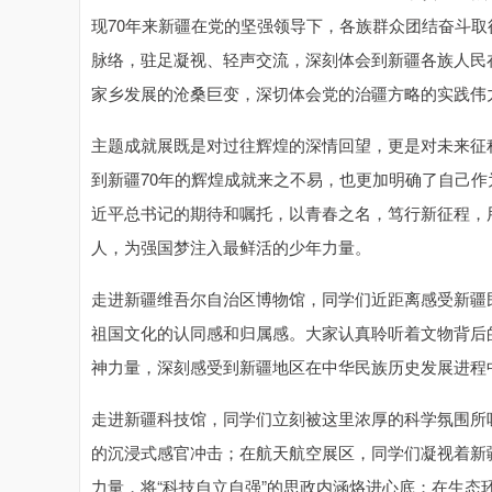
现70年来新疆在党的坚强领导下，各族群众团结奋斗
脉络，驻足凝视、轻声交流，深刻体会到新疆各族人民
家乡发展的沧桑巨变，深切体会党的治疆方略的实践伟
主题成就展既是对过往辉煌的深情回望，更是对未来征
到新疆70年的辉煌成就来之不易，也更加明确了自己
近平总书记的期待和嘱托，以青春之名，笃行新征程，
人，为强国梦注入最鲜活的少年力量。
走进新疆维吾尔自治区博物馆，同学们近距离感受新疆
祖国文化的认同感和归属感。大家认真聆听着文物背后
神力量，深刻感受到新疆地区在中华民族历史发展进程
走进新疆科技馆，同学们立刻被这里浓厚的科学氛围所
的沉浸式感官冲击；在航天航空展区，同学们凝视着新
力量，将“科技自立自强”的思政内涵烙进心底；在生态