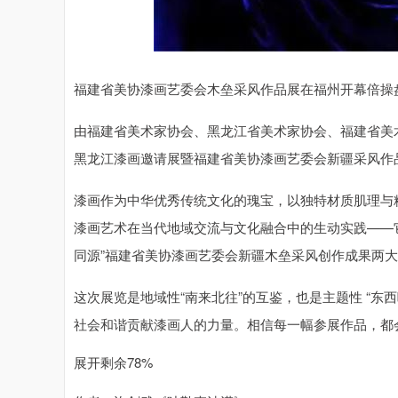
深证成指
14311.01
.68
1.02%
200.89
1
福建省美协漆画艺委会木垒采风作品展在福州开幕倍操
由福建省美术家协会、黑龙江省美术家协会、福建省美术
黑龙江漆画邀请展暨福建省美协漆画艺委会新疆采风作
漆画作为中华优秀传统文化的瑰宝，以独特材质肌理与
漆画艺术在当代地域交流与文化融合中的生动实践——它
同源”福建省美协漆画艺委会新疆木垒采风创作成果两
这次展览是地域性“南来北往”的互鉴，也是主题性 “东
社会和谐贡献漆画人的力量。相信每一幅参展作品，都
展开剩余78%