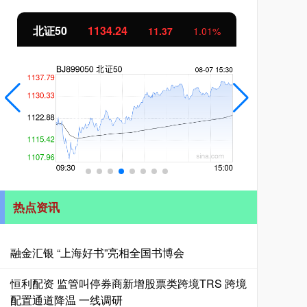
北证50
1134.24
创
11.37
1.01%
热点资讯
融金汇银 “上海好书”亮相全国书博会
恒利配资 监管叫停券商新增股票类跨境TRS 跨境
配置通道降温 一线调研