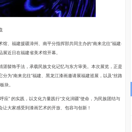
沪深300
4694.44
.42%
43.13
0.93%
盘
馆、福建援疆漳州、南平分指挥部共同主办的“南来北往”福建·
品展近日在福建省美术馆开幕。
精湛髹饰手法，承载民族文化记忆与东方审美。本次展览，正是
分为“南来北往”福建、黑龙江漆画邀请展福建巡展，以及“丝路
大板块。
西呼应” 的实践，以文化力量践行“文化润疆”使命，为民族团结与
会让大家感受到漆画艺术的开放、包容与创新！