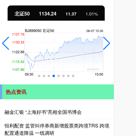
北证50
1134.24
创
11.37
1.01%
热点资讯
融金汇银 “上海好书”亮相全国书博会
恒利配资 监管叫停券商新增股票类跨境TRS 跨境
配置通道降温 一线调研