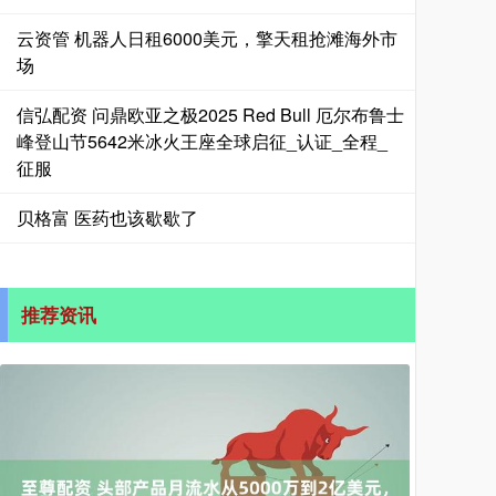
云资管 机器人日租6000美元，擎天租抢滩海外市
场
信弘配资 问鼎欧亚之极2025 Red Bull 厄尔布鲁士
峰登山节5642米冰火王座全球启征_认证_全程_
征服
贝格富 医药也该歇歇了
推荐资讯