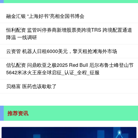
融金汇银 “上海好书”亮相全国书博会
恒利配资 监管叫停券商新增股票类跨境TRS 跨境配置通道
降温 一线调研
云资管 机器人日租6000美元，擎天租抢滩海外市场
信弘配资 问鼎欧亚之极2025 Red Bull 厄尔布鲁士峰登山节
5642米冰火王座全球启征_认证_全程_征服
贝格富 医药也该歇歇了
推荐资讯