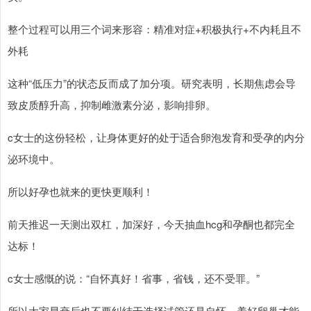
整个过程可以用三个词来形容：精准对症+积极执行+不内耗且不
外耗
这种“低压力”的状态反而成了加分项。研究表明，长期焦虑会导
致皮质醇升高，抑制雌激素分泌，影响排卵。
c女士的这份轻松，让身体更好的处于适合卵泡发育和受孕的内分
泌环境中。
所以好孕也就来的更快更顺利！
前天推迟一天测出双杠，加深好，今天抽血hcg和孕酮也都完全
达标！
c女士感慨的说：“自怀真好！省事，省钱，还不受罪。”
所以大家早衰后也不要纠结于选择试管还是自怀，养好卵巢才能