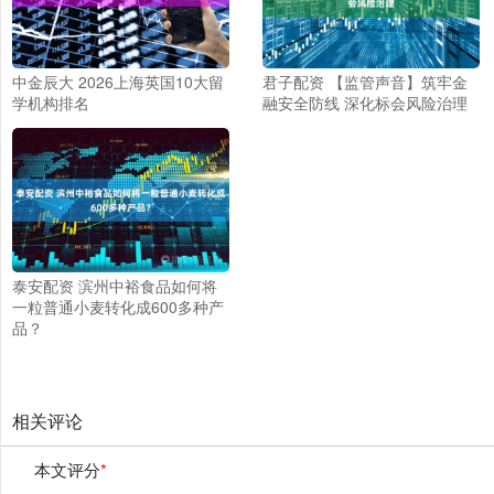
中金辰大 2026上海英国10大留
君子配资 【监管声音】筑牢金
学机构排名
融安全防线 深化标会风险治理
泰安配资 滨州中裕食品如何将
一粒普通小麦转化成600多种产
品？
相关评论
本文评分
*