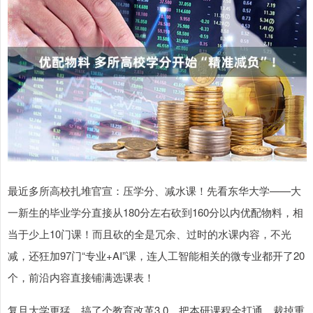
最近多所高校扎堆官宣：压学分、减水课！先看东华大学——大
一新生的毕业学分直接从180分左右砍到160分以内优配物料，相
当于少上10门课！而且砍的全是冗余、过时的水课内容，不光
减，还狂加97门“专业+AI”课，连人工智能相关的微专业都开了20
个，前沿内容直接铺满选课表！
复旦大学更猛，搞了个教育改革3.0，把本研课程全打通，裁掉重