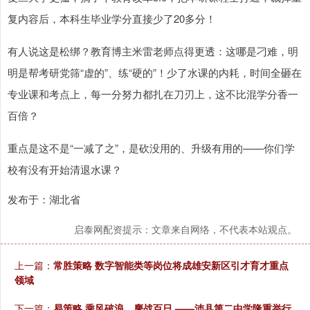
复内容后，本科生毕业学分直接少了20多分！
有人说这是松绑？教育博主米雷老师点得更透：这哪是刁难，明
明是帮考研党筛“虚的”、练“硬的”！少了水课的内耗，时间全砸在
专业课和考点上，每一分努力都扎在刀刃上，这不比混学分香一
百倍？
重点是这不是“一减了之”，是砍没用的、升级有用的——你们学
校有没有开始清退水课？
发布于：湖北省
启泰网配资提示：文章来自网络，不代表本站观点。
上一篇：
常胜策略 数字智能类等岗位将成雄安新区引才育才重点
领域
下一篇：
易策略 乘风破浪，鏖战百日 ——沛县第二中学隆重举行