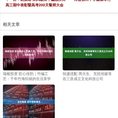
高三期中表彰暨高考200天誓师大会
相关文章
瑞银投资 匠心传韵｜竹编工
恒盛优配 周大生、无忧传媒等
艺：千年竹海织就的生活美学
在三亚成立文化科技公司