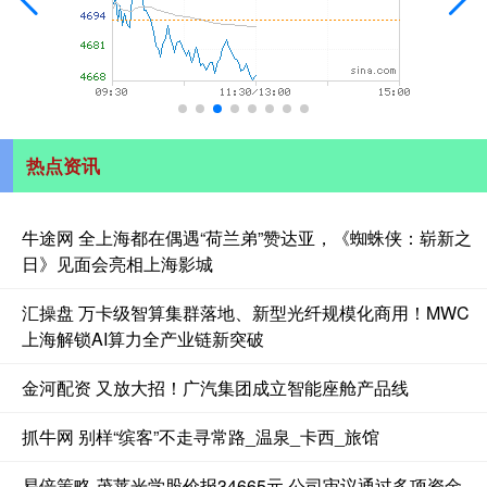
热点资讯
牛途网 全上海都在偶遇“荷兰弟”赞达亚，《蜘蛛侠：崭新之
日》见面会亮相上海影城
汇操盘 万卡级智算集群落地、新型光纤规模化商用！MWC
上海解锁AI算力全产业链新突破
金河配资 又放大招！广汽集团成立智能座舱产品线
抓牛网 别样“缤客”不走寻常路_温泉_卡西_旅馆
易倍策略 茂莱光学股价报34665元 公司审议通过多项资金