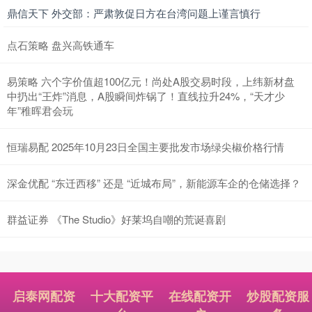
鼎信天下 外交部：严肃敦促日方在台湾问题上谨言慎行
点石策略 盘兴高铁通车
易策略 六个字价值超100亿元！尚处A股交易时段，上纬新材盘
中扔出“王炸”消息，A股瞬间炸锅了！直线拉升24%，“天才少
年”稚晖君会玩
恒瑞易配 2025年10月23日全国主要批发市场绿尖椒价格行情
深金优配 “东迁西移” 还是 “近城布局”，新能源车企的仓储选择？
群益证券 《The Studio》好莱坞自嘲的荒诞喜剧
启泰网配资
十大配资平
在线配资开
炒股配资服