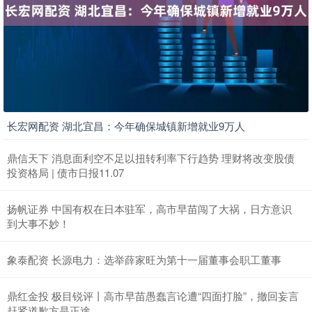
长宏网配资 湖北宜昌：今年确保城镇新增就业9万人
鼎信天下 消息面利空不足以扭转利率下行趋势 理财将改变股债
投资格局 | 债市日报11.07
扬帆证券 中国有权在日本驻军，高市早苗闯了大祸，日方意识
到大事不妙！
象泰配资 长源电力：选举薛家旺为第十一届董事会职工董事
鼎红金投 极目锐评丨高市早苗愚蠢言论遭“四面打脸”，撤回妄言
赶紧道歉方是正途