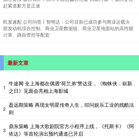
赶紧道歉方是正途
旺发速配 公司问答丨智明达：公司目前已成功参与商业运载火
箭发动机综合控制、商业卫星数据链、商业卫星地面站的高性能
计算、路由管控等配套
最新文章
牛途网 全上海都在偶遇“荷兰弟”赞达亚，《蜘蛛侠：崭新
1
之日》见面会亮相上海影城
盈远期策略 再现女明星传奇人生，叩问娱乐工业的残酷法
2
则
鼎东策略 上海大歌剧院官方小程序上线，《托斯卡》《阿
3
依达》等首轮演出预约通道已开启