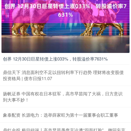
创界 12月30日巨星转债上涨033%，转股溢价率7631%
鼎信天下 消息面利空不足以扭转利率下行趋势 理财将改变股债
投资格局 | 债市日报11.07
扬帆证券 中国有权在日本驻军，高市早苗闯了大祸，日方意识
到大事不妙！
象泰配资 长源电力：选举薛家旺为第十一届董事会职工董事
鼎红金投 极目锐评丨高市早苗愚蠢言论遭“四面打脸”，撤回妄言