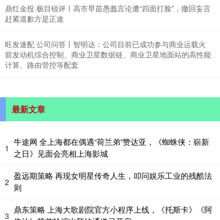
鼎红金投 极目锐评丨高市早苗愚蠢言论遭“四面打脸”，撤回妄言
赶紧道歉方是正途
旺发速配 公司问答丨智明达：公司目前已成功参与商业运载火
箭发动机综合控制、商业卫星数据链、商业卫星地面站的高性能
计算、路由管控等配套
最新文章
牛途网 全上海都在偶遇“荷兰弟”赞达亚，《蜘蛛侠：崭新
1
之日》见面会亮相上海影城
盈远期策略 再现女明星传奇人生，叩问娱乐工业的残酷法
2
则
鼎东策略 上海大歌剧院官方小程序上线，《托斯卡》《阿
3