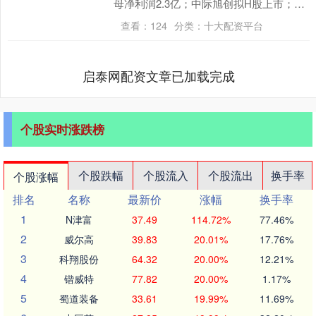
母净利润2.3亿；中际旭创拟H股上市；迈
瑞医疗、佰维存储推进H股上市进程）摩
查看：
124
分类：
十大配资平台
根策酪....
启泰网配资文章已加载完成
个股实时涨跌榜
个股跌幅
个股流入
个股流出
换手率
个股涨幅
排名
名称
最新价
涨幅
换手率
1
N津富
37.49
114.72%
77.46%
2
威尔高
39.83
20.01%
17.76%
3
科翔股份
64.32
20.00%
12.21%
4
锴威特
77.82
20.00%
1.17%
5
蜀道装备
33.61
19.99%
11.69%