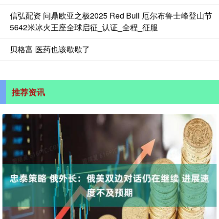
信弘配资 问鼎欧亚之极2025 Red Bull 厄尔布鲁士峰登山节
5642米冰火王座全球启征_认证_全程_征服
贝格富 医药也该歇歇了
推荐资讯