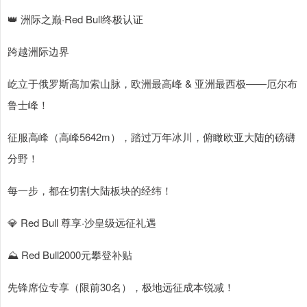
👑 洲际之巅·Red Bull终极认证
跨越洲际边界
屹立于俄罗斯高加索山脉，欧洲最高峰 & 亚洲最西极——厄尔布
鲁士峰！
征服高峰（高峰5642m），踏过万年冰川，俯瞰欧亚大陆的磅礴
分野！
每一步，都在切割大陆板块的经纬！
💎 Red Bull 尊享·沙皇级远征礼遇
⛰ Red Bull2000元攀登补贴
先锋席位专享（限前30名），极地远征成本锐减！