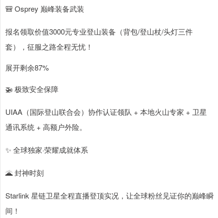
🎒 Osprey 巅峰装备武装
报名领取价值3000元专业登山装备（背包/登山杖/头灯三件
套），征服之路全程无忧！
展开剩余87%
🚁 极致安全保障
UIAA（国际登山联合会）协作认证领队 + 本地火山专家 + 卫星
通讯系统 + 高额户外险。
✨ 全球独家·荣耀成就体系
🌋 封神时刻
Starlink 星链卫星全程直播登顶实况，让全球粉丝见证你的巅峰瞬
间！