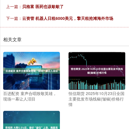
上一篇：
贝格富 医药也该歇歇了
下一篇：
云资管 机器人日租6000美元，擎天租抢滩海外市场
相关文章
百进配资 童声合唱致敬英雄，
恒信期货 2025年10月23日全国
现场一幕让人泪目
主要批发市场线椒(皱椒)价格行
情