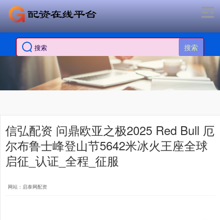
搜索
信弘配资 问鼎欧亚之极2025 Red Bull 厄
尔布鲁士峰登山节5642米冰火王座全球
启征_认证_全程_征服
网站：启泰网配资