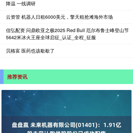
降温 一线调研
云资管 机器人日租6000美元，擎天租抢滩海外市场
信弘配资 问鼎欧亚之极2025 Red Bull 厄尔布鲁士峰登山节
5642米冰火王座全球启征_认证_全程_征服
贝格富 医药也该歇歇了
推荐资讯