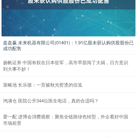
盘盘赢 未来机器有限公司(01401)：1.91亿股未获认购供股股份已
成功配售
扬帆证券 中国有权在日本驻军，高市早苗闯了大祸，日方意识
到大事不妙！
策略池 长乐塬：一页被秋光熨烫的信笺
鸿满仓 医院公开344位医生电话，真的合适吗？
爱一配 进博会消费观察：聚焦全链路绿色转型，外企看好中国
市场前景